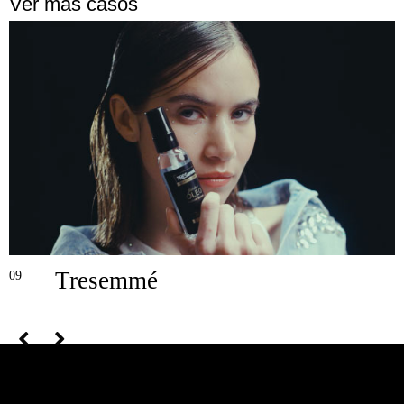
Ver más casos
Tresemmé
09