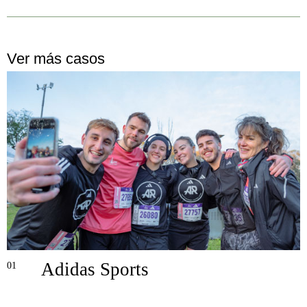
Ver más casos
0
Adidas Sports
01